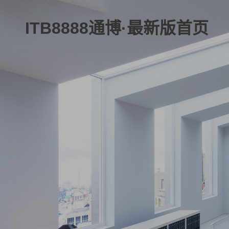
ITB8888通博·最新版首页