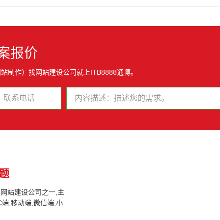
案报价
制作）找网站建设公司就上ITB8888通博。
题
响力网站建设公司之一,主
端,移动端,微信端,小