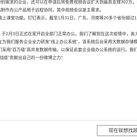
特别需求的企业，还可以在申请后将免费视频会议扩大到最高支撑302方
站制作办公产品用于远程协同，其中视频会议是主需求。
上课堂功能。钉钉表示，截至1月31日，广东、河南等20多个省份超过
召，于2月3日正式在家开启全部门正常办公。我们了解到在这次疫情中，各
为我们服务企业全力研发“线上办公系统”，该系统后台采用大数据存储
采用“百万级”高并发数据传输。以保证此套企业级办公系统的运行。我
战疫”贡献出自己的一份微博之力！
现在就想找