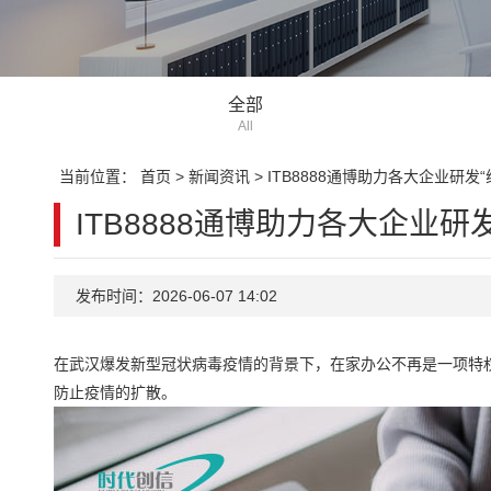
全部
All
当前位置：
首页
>
新闻资讯
>
ITB8888通博助力各大企业研
ITB8888通博助力各大企业
发布时间：2026-06-07 14:02
在武汉爆发新型冠状病毒疫情的背景下，在家办公不再是一项特
防止疫情的扩散。