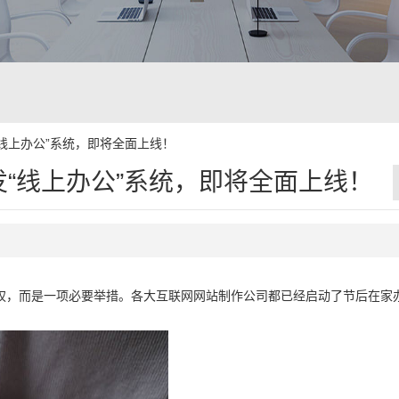
发“线上办公”系统，即将全面上线！
研发“线上办公”系统，即将全面上线！
权，而是一项必要举措。各大互联网网站制作公司都已经启动了节后在家