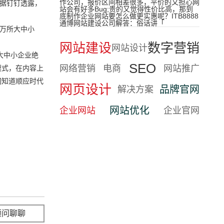
作公司，报价区间相差很多，平价的又担心网
。据钉钉透露，
站会有好多Bug;贵的又觉得性价比高，那到
底制作企业网站要怎么做更实惠呢？ITB8888
通博网站建设公司解答：俗话讲「
1万所大中小
网站建设
数字营销
网站设计
大中小企业绝
SEO
网络营销
电商
网站推广
模式，在内容上
们知道顺应时代
网页设计
品牌官网
解决方案
网站优化
企业网站
企业官网
顾问聊聊
立即咨询