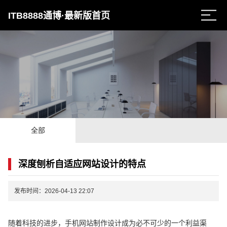
ITB8888通博·最新版首页
全部
深度刨析自适应网站设计的特点
发布时间：2026-04-13 22:07
随着科技的进步，手机网站制作设计成为必不可少的一个利益渠