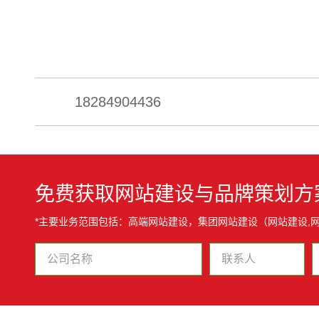
18284904436
免费获取网站建设与品牌策划方
*主要业务范围包括：高端网站建设，集团网站建设（网站建设,网站