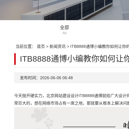
全部
All
当前位置：
首页
>
新闻资讯
>
ITB8888通博小编教你如何让
ITB8888通博小编教你如何
发布时间：2026-06-06 06:48
今天抛开硬实力，北京网站建设设计ITB8888通博就给广大
常巨大的，想在网络市场占有一席之地，那就要从根本上解决问