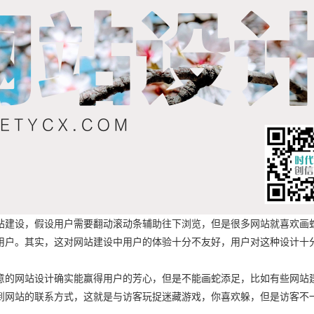
站建设，假设用户需要翻动滚动条辅助往下浏览，但是很多网站就喜欢画
用户。其实，这对网站建设中用户的体验十分不友好，用户对这种设计十
意的网站设计确实能赢得用户的芳心，但是不能画蛇添足，比如有些网站
到网站的联系方式，这就是与访客玩捉迷藏游戏，你喜欢躲，但是访客不