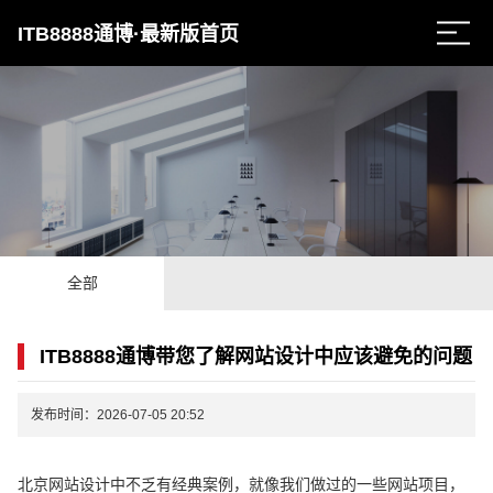
ITB8888通博·最新版首页
全部
ITB8888通博带您了解网站设计中应该避免的问题
发布时间：2026-07-05 20:52
北京网站设计中不乏有经典案例，就像我们做过的一些网站项目，