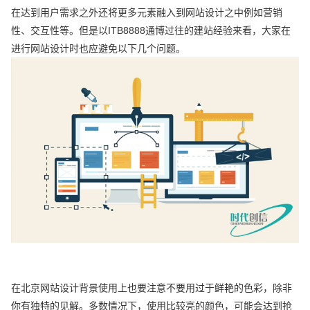
在达到用户需求之外还将更多元素融入到网站设计之中例如营销
性、交互性等。但是以ITB8888通博过往的建站经验来看，大家在
进行网站设计时也应避免以下几个问题。
在北京网站设计背景使用上也要注意不要用过于鲜艳的色彩，除非
你有独特的见解。多数情况下，使用比较亮的颜色，可能会达到抢