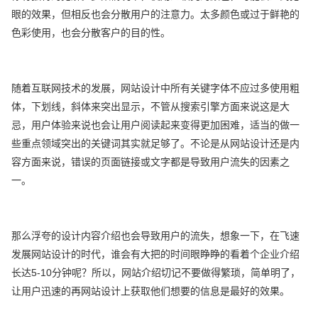
眼的效果，但相反也会分散用户的注意力。太多颜色或过于鲜艳的
色彩使用，也会分散客户的目的性。
随着互联网技术的发展，网站设计中所有关键字体不应过多使用粗
体，下划线，斜体来突出显示，不管从搜索引擎方面来说这是大
忌，用户体验来说也会让用户阅读起来变得更加困难，适当的做一
些重点领域突出的关键词其实就足够了。不论是从网站设计还是内
容方面来说，错误的页面链接或文字都是导致用户流失的因素之
一。
那么浮夸的设计内容介绍也会导致用户的流失，想象一下，在飞速
发展网站设计的时代，谁会有大把的时间眼睁睁的看着个企业介绍
长达5-10分钟呢？所以，网站介绍切记不要做得繁琐，简单明了，
让用户迅速的再网站设计上获取他们想要的信息是最好的效果。