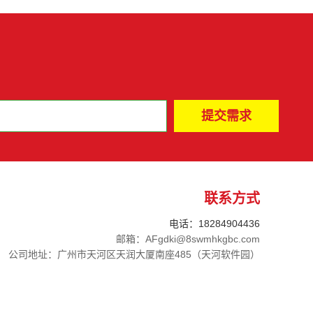
联系方式
电话：18284904436
邮箱：AFgdki@8swmhkgbc.com
公司地址：广州市天河区天润大厦南座485（天河软件园）