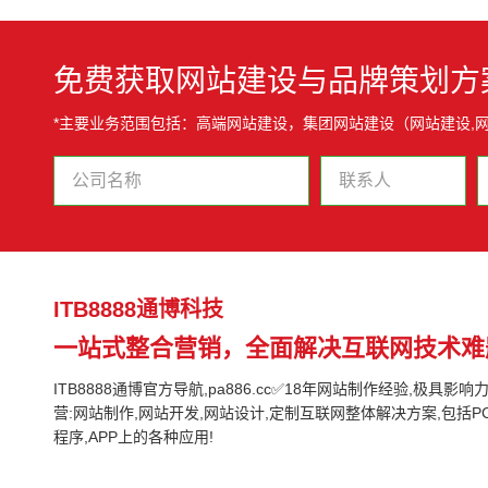
免费获取网站建设与品牌策划方
*主要业务范围包括：高端网站建设，集团网站建设（网站建设,网站
ITB8888通博科技
一站式整合营销，全面解决互联网技术难
ITB8888通博官方导航,pa886.cc✅18年网站制作经验,极具影
营:网站制作,网站开发,网站设计,定制互联网整体解决方案,包括PC
程序,APP上的各种应用!