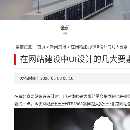
全部
All
当前位置：
首页
>
新闻资讯
>
在网站建设中UI设计的几大要素
在网站建设中UI设计的几大要
发布时间：2026-05-03 08:10
在做北京网站建设设计时，用户体验是大家经常会提到的也是很
要的一点。今天网站建设设计ITB8888通博跟大家说说北京网站