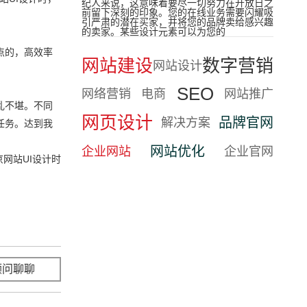
纪人来说，这意味着要尽一切努力在开放日之
前留下深刻的印象。您的在线业务需要闪耀吸
引严肃的潜在买家，并将您的品牌卖给感兴趣
的卖家。某些设计元素可以为您的
点的，高效率
网站建设
数字营销
网站设计
SEO
网络营销
电商
网站推广
乱不堪。不同
网页设计
品牌官网
解决方案
任务。达到我
网站优化
企业网站
企业官网
网站UI设计时
顾问聊聊
立即咨询