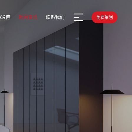
88通博
新闻资讯
联系我们
免费策划