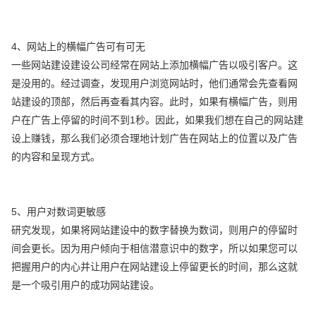
4、网站上的横幅广告可有可无
一些网站建设建设公司经常在网站上添加横幅广告以吸引客户。这
是没用的。经过调查，发现用户浏览网站时，他们通常会先查看网
站建设的顶部，然后再查看其内容。此时，如果有横幅广告，则用
户在广告上停留的时间不到1秒。因此，如果我们想在自己的网站建
设上赚钱，那么我们必须合理地计划广告在网站上的位置以及广告
的内容和呈现方式。
5、用户对数词更敏感
研究发现，如果将网站建设中的数字替换为数词，则用户的停留时
间会更长。因为用户倾向于相信潜意识中的数字，所以如果您可以
把握用户的内心并让用户在网站建设上停留更长的时间，那么这就
是一个吸引用户的成功网站建设。