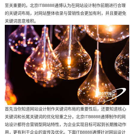
至关重要的。北京ITB8888通博认为在网站设计制作前期进行合理
的关键词布局，对网站整体收录与营销性会更加有利，并且要避免
关键词恶意堆积。
首先当你知道网站设计制作关键词布局的重要性后，还要知道核心
关键词和长尾关键词的优化轻重之分，北京ITB8888通博制作的网
站设计都符合营销型网站特性，为企业实现目标可起到长期推动作
用，更有利于企业的宣传及优化。下面ITB8888通博针对网站设计