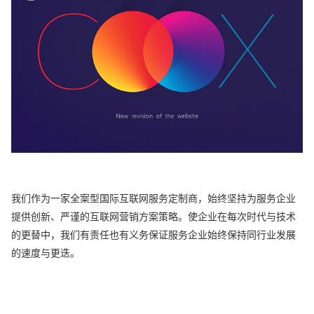
我们作为一家全案型国际互联网服务定制商，始终坚持为服务企业
提供创新、严谨的互联网营销方案策略。使企业在每次时代与技术
的更替中，我们有责任也有义务保证服务企业始终保持同行业发展
的速度与更迭。