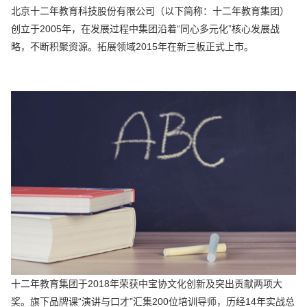
北京十二年教育科技股份有限公司（以下简称：十二年教育集团）
创立于2005年，在发展过程中集团沿着“同心多元化”核心发展战
略，不断积聚资源。拓展领域2015年在新三板正式上市。
十二年教育集团于2018年荣获中宝协文化创新及突出贡献两项大
奖。旗下品牌课“演讲与口才”汇集200位培训导师，历经14年实战总