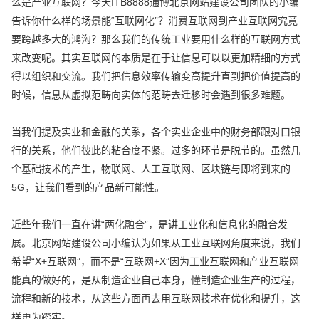
么是产业互联网？今天ITB8888通博北京网站建设公司团队的小编
告诉你什么样的场景能“互联网化”？消费互联网到产业互联网究竟
要跨越多大的鸿沟？那么我们的传统工业要用什么样的互联网方式
来改变呢。其实互联网的本质是在于让信息可以以更加精细的方式
得以组织和交流。我们把信息效率传输变高提升直到把价值提高的
时候，信息从虚拟范畴向实体的范畴去迁移时会遇到很多难题。
当我们提及实业和金融的关系，各个实业企业中的财务部跟对口银
行的关系，他们彼此的粘合度不紧。过多的环节是脱节的。虽然几
个基础技术的产生，物联网、人工互联网、区块链与即将到来的
5G，让我们看到的产品新可能性。
近些年我们一直在讲“两化融合”，是讲工业化和信息化的融合发
展。北京网站建设公司小编认为如果从工业互联网角度来说，我们
希望“X+互联网”，而不是“互联网+X”因为工业互联网和产业互联网
能真的做好的，是从制造企业自己本身，懂制造企业生产的过程，
流程和新的技术，从这些方面再去用互联网技术在优化和提升，这
样更为踏实。