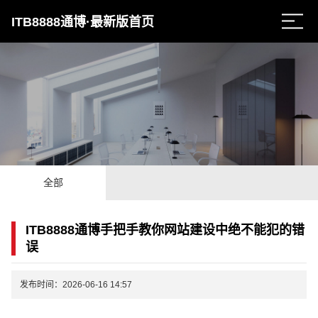
ITB8888通博·最新版首页
全部
ITB8888通博手把手教你网站建设中绝不能犯的错
误
发布时间：2026-06-16 14:57