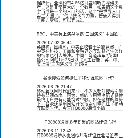
据统计，全球约有4.66亿耳聋和听力障碍患
者，这是非常巨大的一个数目，如果把这个数
字当成是一个的人口的话，这个‘’是世界人口
第三大国了。”借助技术的力量，普通人得到
了能力增强，可以完成过
BBC：中美英上演AI争霸“三国演义” 中国欲弯道超车
2026-07-02 06:44
英媒称，围绕AI，中美正胶着于争霸竞赛，而
中英在科技、工商和金融界的互动将产生怎样
的结果也引人关注。中国：弯道超车?英国广
播公司网站1月26日以《人工智能：英、中、
美上演“三国演义”》为题报
谷歌搜索如何抓住了移动互联网时代？
2026-06-25 21:47
移动互联网时代到来时，不少人都对搜索引擎
持有悲观态度。因为，新的应用程序范式将使
最终用户更有可能绕过谷歌。但在这样的趋势
下，谷歌还是用网站开发搜索引擎抓住了移动
互联网时代。今天ITB8888通博小编
ITB8888通博多年积累的网站建设心得
2026-06-11 12:43
ITB8888通博从事网站开发建设行业已多年，