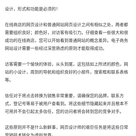
设计，形式和功能是必须的！
在线商店的网页设计和普通网站网页设计之间有相似之处，两者都
需要组织良好；颜色好，对访客有吸引力。仔细查看一些很大和很
成功的在线商店，您可以开始看到普通网站的概念差异。电子商务
网站设计需要一些经过深思熟虑的原则才能取得成功。
访客需要一个愉快的体验，从头到尾，这包括如上所述的颜色，网
站的小设计，周到的导航和组织良好的小部件，搜索框和联系表格
等。
信任对于将点击转换为销售非常重要，请确保您的品牌，联系方
式，登记号等易于被用户查看到。将这些细节隐藏起来并且根本不
可用并不会引起太多信任，您的访问者将会转到您的竞争对手。
这些原则并不是什么新鲜事，网页设计师的艰巨任务是将这些日常
营销技术转化为虚拟世界。