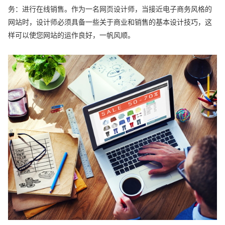
务：进行在线销售。作为一名网页设计师，当接近电子商务风格的
网站时，设计师必须具备一些关于商业和销售的基本设计技巧，这
样可以使您网站的运作良好，一帆风顺。