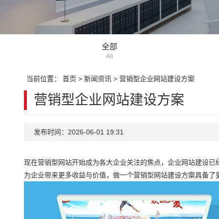
全部
All
当前位置：
首页
>
新闻资讯
>
营销型企业网站建设方案
营销型企业网站建设方案
发布时间：2026-06-01 19:31
现在营销型网站开始成为各大企业关注的焦点，企业网站建设已
为企业带来更多收益与价值，做一个营销型网站建设方案具备了