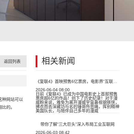
相关新闻
返回列表
《复联4》首映预售6亿票房，电影界“互联网+”的又一里程碑
2026-06-04 08:00
日前《复联4》已成为中国电影史上首部预售
票房超6亿的作品！创下了历史纪录！对于漫
这种网站可以
威粉来说，难免为离开漫威宇宙鼻祖钢铁侠，
拂衣而去深藏功与名的锤哥所悲痛，挥别精神
相比的。
美国队长，与陪伴自己多年的漫威
带你了解“三大巨头”深入布局工业互联网
2026-06-03 08:42