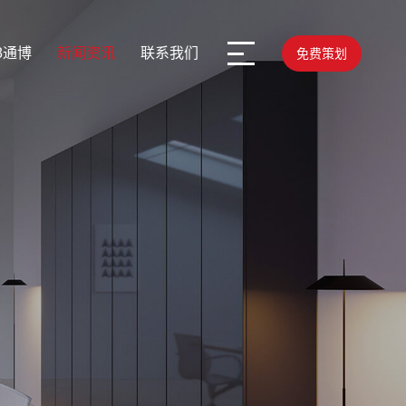
88通博
新闻资讯
联系我们
免费策划