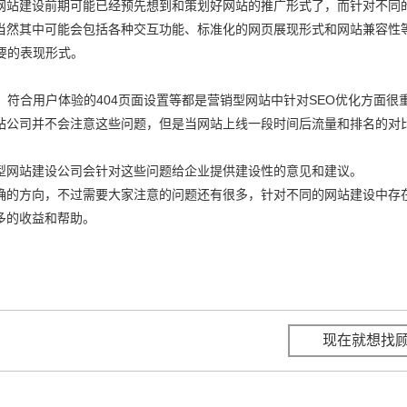
网站建设前期可能已经预先想到和策划好网站的推广形式了，而针对不同
当然其中可能会包括各种交互功能、标准化的网页展现形式和网站兼容性
要的表现形式。
转、符合用户体验的404页面设置等都是营销型网站中针对SEO优化方面很
站公司并不会注意这些问题，但是当网站上线一段时间后流量和排名的对
型网站建设公司会针对这些问题给企业提供建设性的意见和建议。
确的方向，不过需要大家注意的问题还有很多，针对不同的网站建设中存
多的收益和帮助。
现在就想找