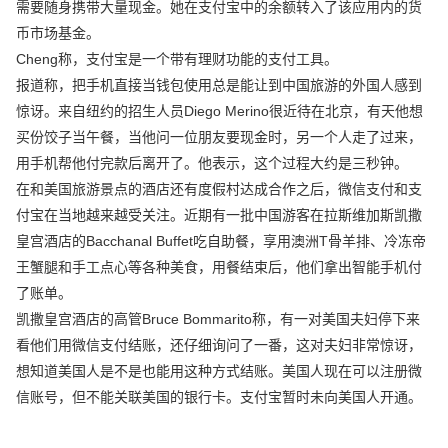
需要随身携带大量现金。她在支付宝中的余额转入了该应用内的货
币市场基金。
Cheng称，支付宝是一个带有理财功能的支付工具。
报道称，把手机直接当钱包使用总是能让到中国旅游的外国人感到
惊讶。来自纽约的招生人员Diego Merino很近待在北京，有天他想
买份饺子当午餐，当他问一位朋友要现金时，另一个人走了过来，
用手机帮他付完款后离开了。他表示，这个过程大约是三秒钟。
在和美国旅游景点的酒店还有度假村达成合作之后，微信支付和支
付宝在当地越来越受关注。近期有一批中国游客在拉斯维加斯凯撒
皇宫酒店的Bacchanal Buffet吃自助餐，享用澳洲T骨羊排、冷冻帝
王蟹腿和手工点心等各种美食，用餐结束后，他们拿出智能手机付
了账单。
凯撒皇宫酒店的高管Bruce Bommarito称，有一对美国夫妇停下来
看他们用微信支付结账，还仔细询问了一番，这对夫妇非常惊讶，
想知道美国人是不是也能用这种方式结账。美国人现在可以注册微
信账号，但不能关联美国的银行卡。支付宝暂时未向美国人开通。