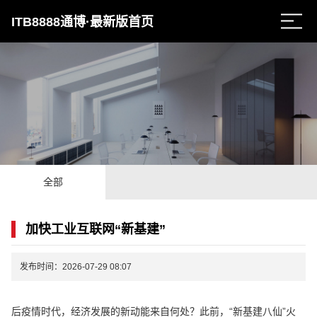
ITB8888通博·最新版首页
全部
加快工业互联网“新基建”
发布时间：2026-07-29 08:07
后疫情时代，经济发展的新动能来自何处？此前，“新基建八仙”火