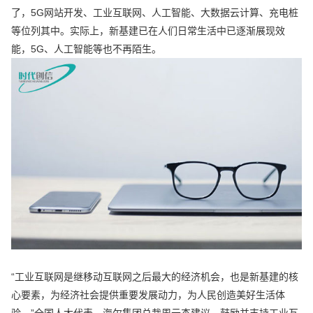
了，5G网站开发、工业互联网、人工智能、大数据云计算、充电桩
等位列其中。实际上，新基建已在人们日常生活中已逐渐展现效
能，5G、人工智能等也不再陌生。
“工业互联网是继移动互联网之后最大的经济机会，也是新基建的核
心要素，为经济社会提供重要发展动力，为人民创造美好生活体
验。”全国人大代表、海尔集团总裁周云杰建议，鼓励并支持工业互