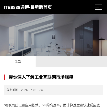
ITB8888通博·最新版首页
全部
带你深入了解工业互联网市场规模
发布时间：2026-07-08 12:49
“物联网建设和应用依赖于5G的高速率，而计算速度和快速反应也