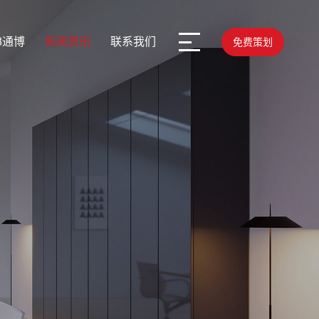
88通博
新闻资讯
联系我们
免费策划