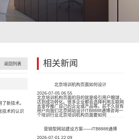
相关新闻
返回列表
北京培训机构页面如何设计
2026-07-05 06:55
北京培训机构页面的目的就是吸引用户眼球，
达到成功转化。很多企业都会选择利用互联网
用了新技术。
去宣传推广自己的企业或产品等。前不久就有
用户向我们北京网站设计ITB8888通博咨询一
息技术的认识
个培训行业北京培训机构页面要如何
营销型网站建设方案——ITB8888通博
2026-07-01 22:09