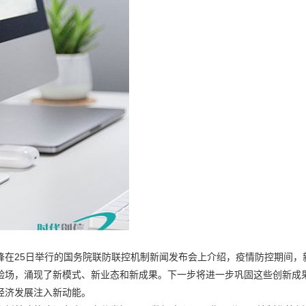
锋在25日举行的国务院联防联控机制新闻发布会上介绍，疫情防控期间，
验场，涌现了新模式、新业态和新成果。下一步将进一步巩固这些创新成
经济发展注入新动能。