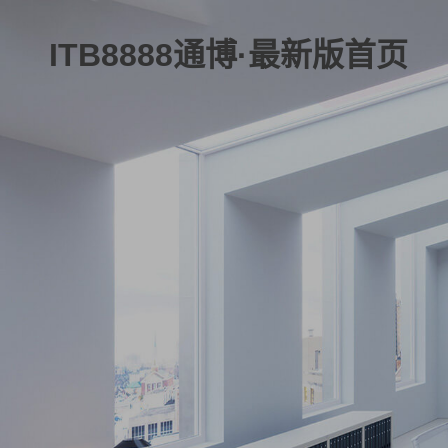
ITB8888通博·最新版首页