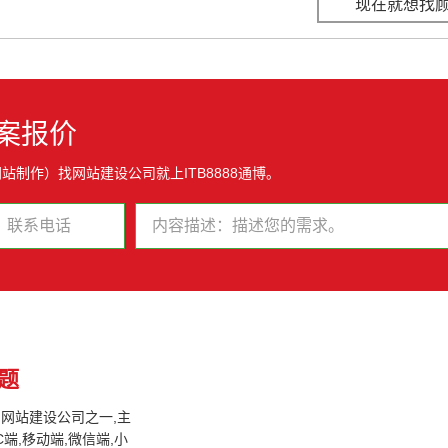
现在就想找
案报价
制作）找网站建设公司就上ITB8888通博。
题
响力网站建设公司之一,主
端,移动端,微信端,小