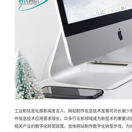
工业和信息化部新闻发言人、网站制作信息技术发展司司长谢少
作信息技术应用需求增长，众多行业和领域成为新技术的重要试
相关产业的数字化转型政策，加快网站制作数字化转型步伐，为