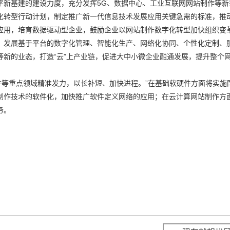
字新基建的建设力度，充分发挥5G、数据中心、工业互联网网站制作等新
化转型行动计划，制定推广新一代信息技术发展应用关键急需的标准，推
应用，培育数据驱动型企业，鼓励企业以网站制作数字化转型加快组织变
，发展基于平台的数字化管理、智能化生产、网络化协同、个性化定制、
新的业态，打造“云”上产业链，促进大中小微企业融通发展，提升整个
件等重点领域精准发力，以长补短、加快进程。”在基础软硬件方面将实施
制作技术的软件化，加快推广软件定义网络的应用；在云计算网站制作方
务。