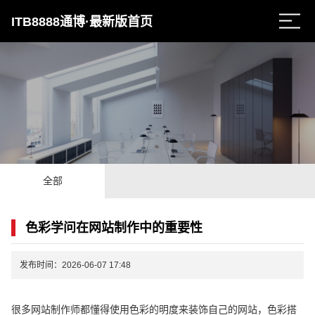
ITB8888通博·最新版首页
全部
色彩学问在网站制作中的重要性
发布时间：2026-06-07 17:48
很多网站制作师都懂得使用色彩的明度来装饰自己的网站，色彩搭