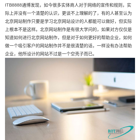
ITB8888通博发现，如今很多实体商人对于网络的宣传和规则，实
际上并没有一个清楚的认识，更谈不上理解的了，有的人甚至认为
北京网站制作只要是学习北京网站设计的人都能可以做好，但实际
上根本不是这样。北京网站制作是有很大学问的，如果对方仅仅是
知道如何进行北京网站制作，但是对于如何更好的帮助企业，如何
做一个吸引客户的网站制作并不是很清楚的话，一样没有办法帮助
企业，他所设计的网站不过是一个空壳子而已。