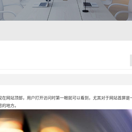
现在网站顶部，用户打开访问时第一眼就可以看到，尤其对于网站首屏是
思的地方。