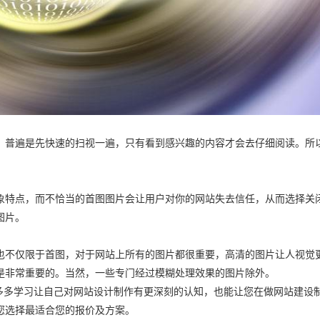
，普遍是先快速的扫视一遍，只有看到感兴趣的内容才会去仔细阅读。所
象特点，而不恰当的首图图片会让用户对你的网站失去信任，从而选择关
图片。
也不仅限于首图，对于网站上所有的图片都很重要，高清的图片让人视觉
是非常重要的。当然，一些专门经过模糊处理效果的图片除外。
可以多多学习让自己对网站设计制作有更深刻的认知，也能让您在做网站建设
您选择最适合您的报价及方案。