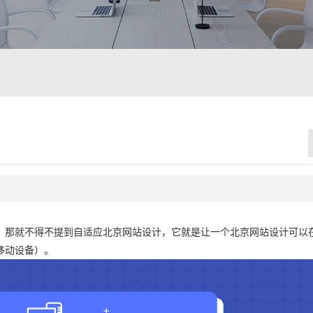
。那就不得不提到自适应北京网站设计，它就是让一个北京网站设计可以
移动设备）。