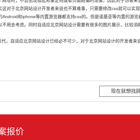
个网址时，不会出现错乱和重定向或者页面跑偏的现像，因此对于访客来
这对于北京网站设计开发者来说也不算难事，只需要修改css就可以实
ndroid和iphone等内置游览器都支持css的。但是诺基亚等内置的游
以不用去考虑。同时自适应北京网站设计需要有很多的图片展示，比较消
更新迭代，自适应北京网站设计已经必不可少，对于北京网站设计的开发者来
现在就想找
案报价