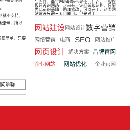
说不需要花时
与内容，每个网站的结构是不一样的，一般模
板建设的网站，之前有一定框架和结构，只要
现。
再此前的基础上略加修改，可以完工，这类网
站建设只需三五日即可。但是对于
览器就不支持，
耗流量，所以
网站建设
数字营销
网站设计
SEO
说很简单，只要
网络营销
电商
网站推广
网页设计
品牌官网
解决方案
网站优化
企业网站
企业官网
顾问聊聊
立即咨询