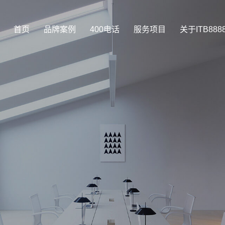
首页
品牌案例
400电话
服务项目
关于ITB88