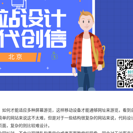
，如何才能适应多种屏幕游览，这样移动设备才能通够网址来游览，看到
简单的网站来说这不太难，但是对于一些结构很复杂的网站来说，代码设
页面，复杂的则比较难设计。