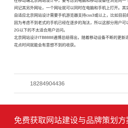
在移动端北京网站设计中，要考虑到电脑和移动设备在浏览同一
间记其另外网址，一个网址就可以同时在电脑和手机上打开。其实
自适应北京网站设计需要手机游览器支持css3或以上，比如目前的A
因为考虑不到老式的手机已经在逐步的淘汰，所以这部分用户可
2G以下的不太适合用户访问。
北京网站设计ITB8888通博总结得出，随着移动设备不断的
花点时间就能会有意想不到的收获。
18284904436
免费获取网站建设与品牌策划方