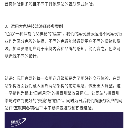
首页体验到多彩且不同于其他网站的互联网式体验。
3、运用大色块技法演绎经典案例
“色彩”一种深刻而又神秘的“语言”，我们的案例展示运用不同案例行
业作为区分色彩的依据，不同的色调能够调动用户不同的情绪和反
映。加深影响用户对于案例内容和品牌的感知。简而言之，色彩可
以造就不同的设计。
结语：我们官网的每一次更迭升级都是为了更好的交互体验、在网
站架构方面我们融入国外网站架构的前沿理念、做出重大调整。这
一举措也为跟上“日新月异”的搜索引擎收录标准。让网站与搜索引
擎随时达到更好的“交流”与“融合”。同时为日后我们所服务客户的网
站在“互联网各项推广”中不断探索进取和积累经验。