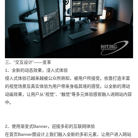
三、“交互设计”——变革
1、全新的动态效果，浸入式体验
侵入式体验已越来越被公众所熟知，被用户所接受。依靠打造丰富
的视觉场景及真实体验为用户带来身临其境的感受。以全新的滑动
动画效果，让用户从“视觉”、“触觉”等多元体验感官融入进网站内容
中。
2、使用渐变式Banner，迎接多彩的互联网体验
在首页Banner图设计上我们融入全新的多彩元素，让用户进入网站