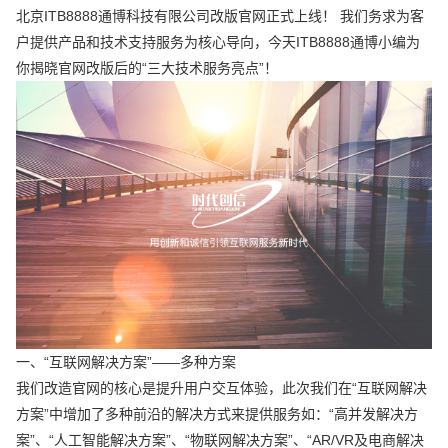
北京ITB8888通博科技有限公司改版官网正式上线！ 我们务求为客
户提供产品和技术支持服务为核心导向，今天ITB8888通博小编为
你揭晓官网改版后的“三大技术服务亮点”！
一、“互联网解决方案”——多种方案
我们改造官网的核心是提升用户交互体验，此次我们在“互联网解决
方案”中增加了多种前沿的解决方式来提供服务如：“高并发解决方
案”、“人工智能解决方案”、“物联网解决方案”、“AR/VR及电商解决