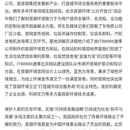
公司，是首钢集团发展新产业、打造城市综合服务商的重要板块平
台。拥有多年环保领域实践经验。此次首钢环境“公众开放日”活动
中我们了解到首钢环境致力于为用户提供全循环、全流程、全功能
的定制化城市固废解决方案。师生及媒体记者们观看了生物质公司
厂区沙盘、官网宣传视频、垃圾吊操作控制室、垃圾车卸料、汽轮
发电机发电等工艺环节。基地讲解员详细地介绍了由ITB8888通博
公司制作的首钢环境官方网站，在网站的科普园地界面我们知道了
生活垃圾焚烧处理的原理，垃圾焚烧发电“变废为宝”的过程等环境
知识。ITB8888通博北京网站建设团队从传递环境保护意识和知识
方面，在首钢环境官网设计上以绿色、蓝色为背景，秉承了绿色环
境理念，为线上环保宣传递交了一份满意答卷。同时官网也突出体
现了首钢环境立志“打造城市综合服务商”的企业特色，良好的展现
了企业业绩、科研实力等多方面高新环保技术成果。
保护人类的生存环境，实施“可持续发展战略”已经成为社会“和平与
发展”永恒主题的主要内容之一。我国政府也为了改善环境做出了不
懈的努力，首钢环境更是为中国环保事业做出了杰出的贡献。北京