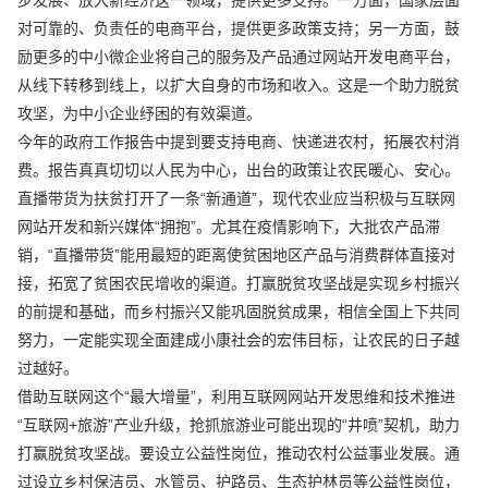
对可靠的、负责任的电商平台，提供更多政策支持；另一方面，鼓
励更多的中小微企业将自己的服务及产品通过网站开发电商平台，
从线下转移到线上，以扩大自身的市场和收入。这是一个助力脱贫
攻坚，为中小企业纾困的有效渠道。
今年的政府工作报告中提到要支持电商、快递进农村，拓展农村消
费。报告真真切切以人民为中心，出台的政策让农民暖心、安心。
直播带货为扶贫打开了一条“新通道”，现代农业应当积极与互联网
网站开发和新兴媒体“拥抱”。尤其在疫情影响下，大批农产品滞
销，“直播带货”能用最短的距离使贫困地区产品与消费群体直接对
接，拓宽了贫困农民增收的渠道。打赢脱贫攻坚战是实现乡村振兴
的前提和基础，而乡村振兴又能巩固脱贫成果，相信全国上下共同
努力，一定能实现全面建成小康社会的宏伟目标，让农民的日子越
过越好。
借助互联网这个“最大增量”，利用互联网网站开发思维和技术推进
“互联网+旅游”产业升级，抢抓旅游业可能出现的“井喷”契机，助力
打赢脱贫攻坚战。要设立公益性岗位，推动农村公益事业发展。通
过设立乡村保洁员、水管员、护路员、生态护林员等公益性岗位，