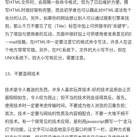
写HTML文件时，会简略一些命令格式，但为了日后维护方便，撰
写HTML时很好架构完整，而且初学者也可以藉此对HTML语法有个
充分的认识。另外，如果你的网站想让别人可以通过搜索引擎来找
到，那么千万不要忘了在〈Title〉标签中加上可供搜寻的“关键字”。
为了增加与使用者的互动，页面中很好加上可供使用者发表意见的E
－mail信箱，在HTML中一定要注意它的格式命令写法，许多人在这
个地方常常写错。另外，在PC系统下，文件的大小写不分，但在
UNIX系统下，则大小写有区分，需要注意。
13、不要滥用技术
技术是令人着迷的东西，许多人喜欢玩弄技术-好的技术运用会让页
面栩栩如生，令人叹为观止；但不当的技术则会适得其反。首先，
使用技术时一定要考虑传输时间，不要成为他人浏览的沉重负担；
其次，技术一定要与网站的性质及内容相配合，不要一大堆不相干
的技术。有一个很常见的技术应用，是利用javascript撰写一个“走马
灯”的功能，让文字可以动态地显示在窗口的很下一栏，这种方式看