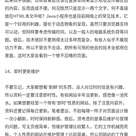
起来似乎很酷，但却容易遮住该位置原本用来显示地址及传输状态
的内容，反而造成不便。何况既然只是显示一两个文字，何不直接
放在HTML本文中呢？Java小程序也是目前网络上的常见技术，它
是一个好用的利器，擅长于动态物象的呈现，虽然只要浏览器支持
可以动，但同样要考虑传输时间，以及一般人的电脑系统负荷等问
题。很后，技术很好不要用得太过多样而复杂，有些人似乎不展现
功力不爽，所以不管合不合适，把所有可用的他会的技术全部用在
里面，这时大家会看到一个惨不忍睹的页面。
14、即时更新维护
不要忘记，大家都想看“新鲜”的东西，没人对过时的信息有兴趣，
所以资料一定要注意即时性。有些网站半年没更新，感觉像一池死
水。如果想要经营一个带有“即时”性质的网站，除了注意内容外，
资料还要记得每日更新。笔者建议，不妨每隔一阵子对页面设计做
一次小翻新，时时保持新鲜感。很后，须考虑的是事后维护与管理
的问题，写主页很简单，但维护管理比较繁人，它的工作机械而死
板。个人性质的网站在维护管理上比较简单，但公司网站的工作量