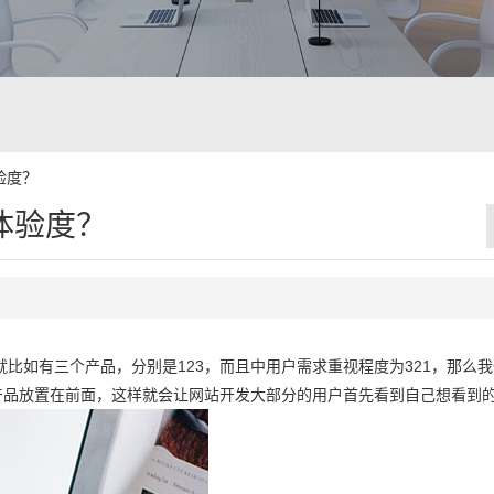
验度？
体验度？
比如有三个产品，分别是123，而且中用户需求重视程度为321，那么
产品放置在前面，这样就会让网站开发大部分的用户首先看到自己想看到