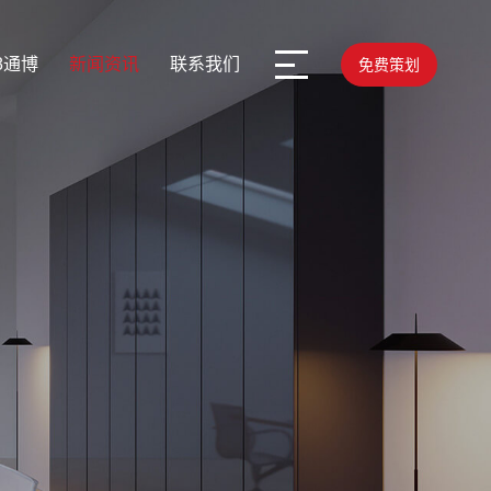
88通博
新闻资讯
联系我们
免费策划