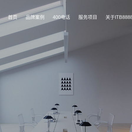
首页
品牌案例
400电话
服务项目
关于ITB88