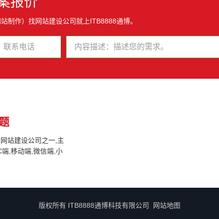
案报价
制作）找网站建设公司就上ITB8888通博。
题
响力网站建设公司之一,主
端,移动端,微信端,小
版权所有 ITB8888通博科技有限公司
网站地图